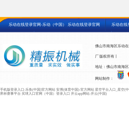
乐动在线登录官网-乐动（中国） 乐动在线登录官网
乐动在线
非标自动化
乐动在线登录官网-乐动（中国）视频
乐动
佛山市南海区乐动在
走进乐动在线登录官网-乐动（中国）
联系乐动在线登录官网-
厂 版权所有丨
地址：佛山市南海区
网站制作：
手机版登录入口-乐鱼(中国)官方网站
安博(体育中国)-官方网站
星空平台入口_星空(中
界杯赛事平台
买球入口官网（中国）登录入口
开云app网站-开云(中国)