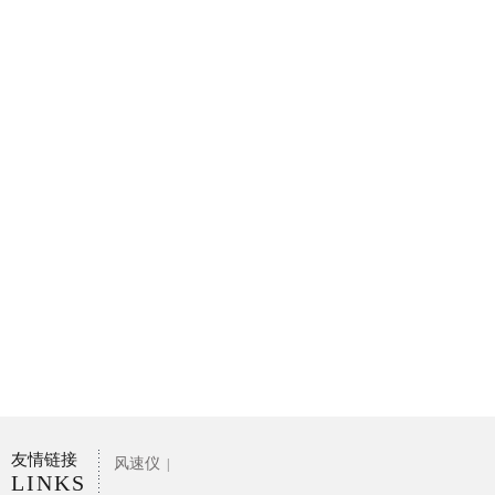
友情链接
风速仪
|
LINKS