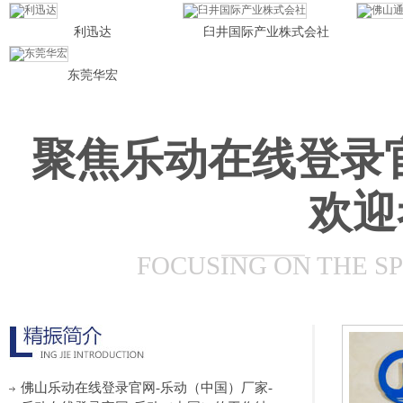
利迅达
臼井国际产业株式会社
东莞华宏
聚焦乐动在线登录官
欢迎
FOCUSING ON THE SP
佛山乐动在线登录官网-乐动（中国）厂家-