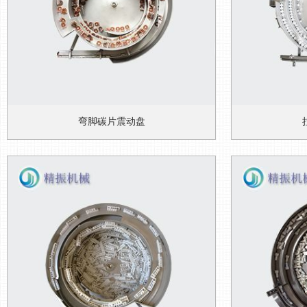
弯脚碳片震动盘