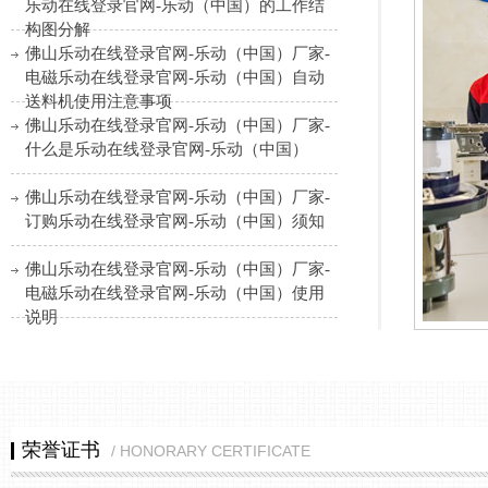
乐动在线登录官网-乐动（中国）的工作结
构图分解
佛山乐动在线登录官网-乐动（中国）厂家-
电磁乐动在线登录官网-乐动（中国）自动
送料机使用注意事项
佛山乐动在线登录官网-乐动（中国）厂家-
什么是乐动在线登录官网-乐动（中国）
佛山乐动在线登录官网-乐动（中国）厂家-
订购乐动在线登录官网-乐动（中国）须知
佛山乐动在线登录官网-乐动（中国）厂家-
电磁乐动在线登录官网-乐动（中国）使用
说明
荣誉证书
/ HONORARY CERTIFICATE