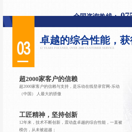
07
全国咨询热线：
卓越的综合性能，获
12 YEARS FOCUSED, OVER 2000 CUSTOMER SERVICE
超2000家客户的信赖
超2000家客户的信赖与支持，是乐动在线登录官网-乐动
（中国） 人最大的骄傲
工匠精神，坚持创新
12年来，技术不断创新，震动盘卓越的综合性能，一直被
模仿，从未被超越；