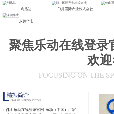
利迅达
臼井国际产业株式会社
东莞华宏
聚焦乐动在线登录官
欢迎
FOCUSING ON THE SP
佛山乐动在线登录官网-乐动（中国）厂家-