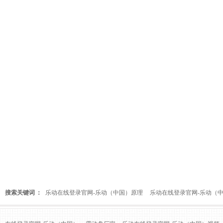
搜索关键词 ：
乐动在线登录官网-乐动（中国）原理
乐动在线登录官网-乐动（