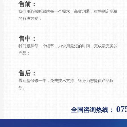
售前：
我们用心倾听您的每一个需求，高效沟通，帮您制定免费
的解决方案；
售中：
我们跟踪每一个细节，力求用最短的时间，完成最完美的
产品；
售后：
震动盘保修一年，免费技术支持，终身为您提供产品服
务。
07
全国咨询热线：