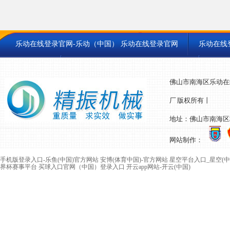
乐动在线登录官网-乐动（中国） 乐动在线登录官网
乐动在线
非标自动化
乐动在线登录官网-乐动（中国）视频
乐动
佛山市南海区乐动在
走进乐动在线登录官网-乐动（中国）
联系乐动在线登录官网-
厂 版权所有丨
地址：佛山市南海区
网站制作：
手机版登录入口-乐鱼(中国)官方网站
安博(体育中国)-官方网站
星空平台入口_星空(中
界杯赛事平台
买球入口官网（中国）登录入口
开云app网站-开云(中国)