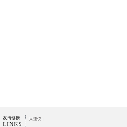
友情链接
风速仪
|
LINKS