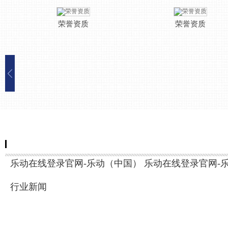
荣誉资质
荣誉资质
乐动在线登录官网-乐动（中国） 乐动在线登录官网-
行业新闻