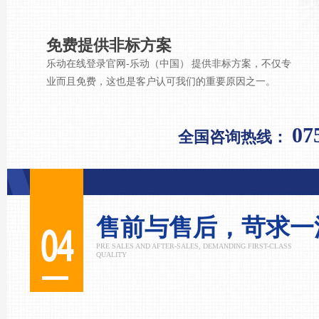
免费提供非标方案
乐动在线登录官网-乐动（中国） 提供非标方案，不仅专
业而且免费，这也是客户认可我们的重要原因之一。
07
全国咨询热线：
售前与售后，苛求一
PRE SALES AND AFTER-SALES, DEMANDING FIRST-CLASS
QUALITY