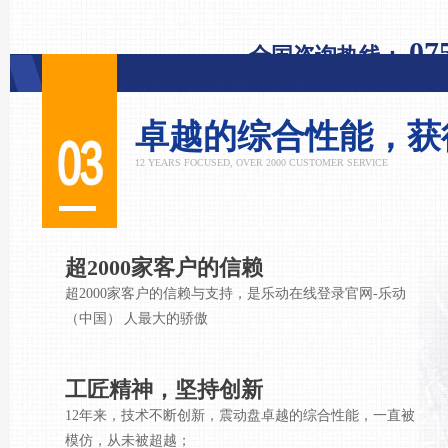
07
全国咨询热线：
卓越的综合性能，获
12 YEARS FOCUSED, OVER 2000 CUSTOMER SERVICE
超2000家客户的信赖
超2000家客户的信赖与支持，是乐动在线登录官网-乐动
（中国） 人最大的骄傲
工匠精神，坚持创新
12年来，技术不断创新，震动盘卓越的综合性能，一直被
模仿，从未被超越；