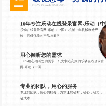
STRIVE TO SAVE YOUR COST
16年专注乐动在线登录官网-乐动（中
乐动在线登录官网-乐动（中国） 机械16年机械制造经
验，提供优质的产品与服务
用心倾听您的需求
100%用心倾听您的需求，只为制造高效的乐动在线登录官
网-乐动（中国）。
专业的团队，用心的服务
专业的团队，用心的服务，力求让您省时，省心，省力，
省成本