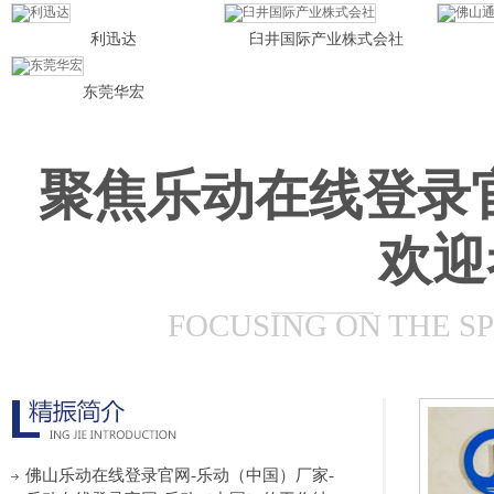
利迅达
臼井国际产业株式会社
东莞华宏
聚焦乐动在线登录官
欢迎
FOCUSING ON THE SP
佛山乐动在线登录官网-乐动（中国）厂家-