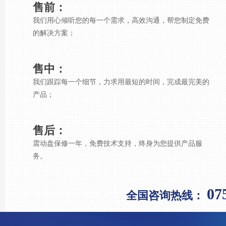
售前：
我们用心倾听您的每一个需求，高效沟通，帮您制定免费
的解决方案；
售中：
我们跟踪每一个细节，力求用最短的时间，完成最完美的
产品；
售后：
震动盘保修一年，免费技术支持，终身为您提供产品服
务。
07
全国咨询热线：