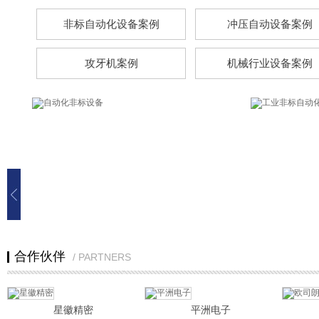
非标自动化设备案例
冲压自动设备案例
攻牙机案例
机械行业设备案例
合作伙伴
/ PARTNERS
星徽精密
平洲电子