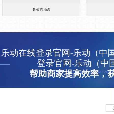
骨架震动盘
乐动在线登录官网-乐动（中
登录官网-乐动（中
帮助商家提高效率，