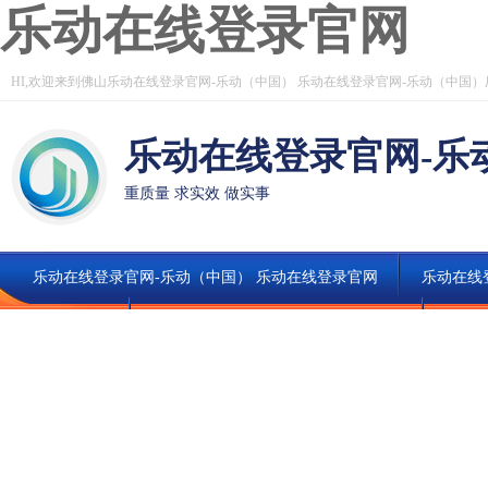
乐动在线登录官网
HI,欢迎来到佛山乐动在线登录官网-乐动（中国） 乐动在线登录官网-乐动（中国）厂
乐动在线登录官网-乐
重质量 求实效 做实事
乐动在线登录官网-乐动（中国） 乐动在线登录官网
乐动在线
非标自动化
乐动在线登录官网-乐动（中国）视频
乐动
走进乐动在线登录官网-乐动（中国）
联系乐动在线登录官网-