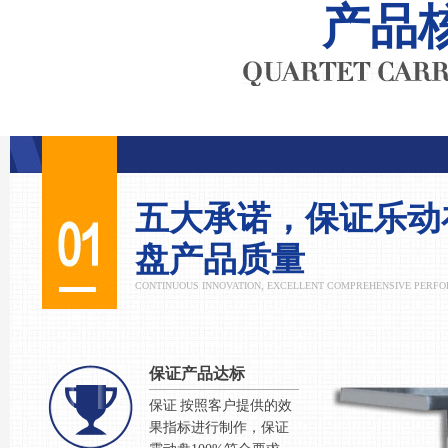
产品
五大承诺，保证乐动
盘产品质量
CONTINUOUS INNOVATION, EXCELLENT COMPREHENSIVE PERF
保证产品达标
保证 按照客户提供的效
果指标进行制作，保证