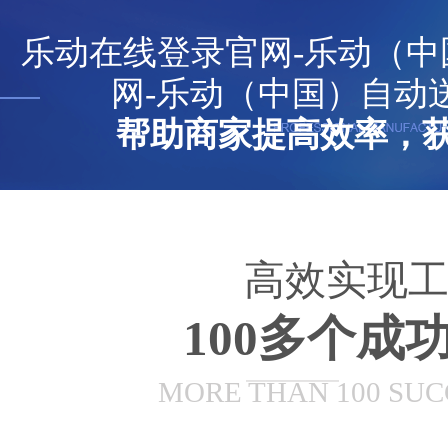
乐动在线登录官网-乐动（中
网-乐动（中国）自动
帮助商家提高效率，
高效实现
100多个成
MORE THAN 100 SUC