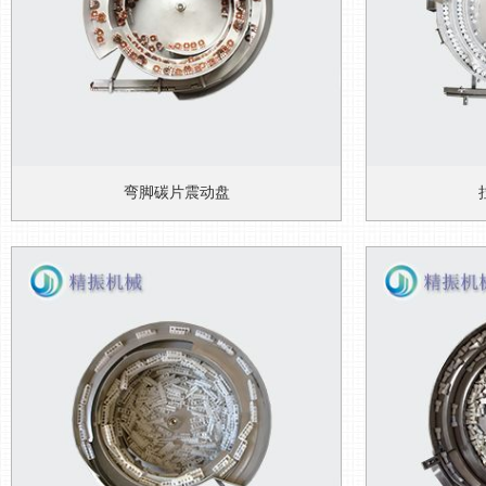
弯脚碳片震动盘