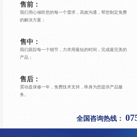
售前：
我们用心倾听您的每一个需求，高效沟通，帮您制定免费
的解决方案；
售中：
我们跟踪每一个细节，力求用最短的时间，完成最完美的
产品；
售后：
震动盘保修一年，免费技术支持，终身为您提供产品服
务。
07
全国咨询热线：