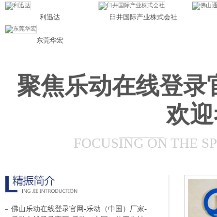
利迅达
臼井国际产业株式会社
东莞华宏
聚焦乐动在线登录官
欢迎
FOCUSING ON THE SP
佛山乐动在线登录官网-乐动（中国）厂家-