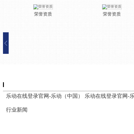
荣誉资质
荣誉资质
乐动在线登录官网-乐动（中国） 乐动在线登录官网-
行业新闻