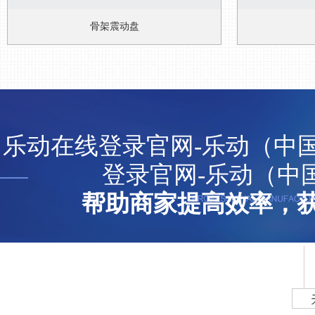
骨架震动盘
乐动在线登录官网-乐动（中
登录官网-乐动（中
帮助商家提高效率，