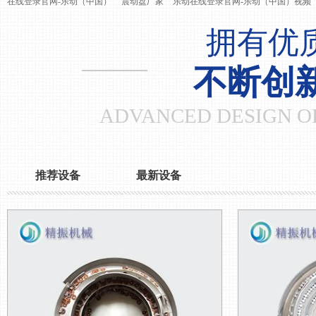
在线登录官网-乐动（中国）
震动盘厂家
乐动在线登录官网-乐动（中国）视频
拥有优
不断创
ADVANCED DESIGN O
推荐设备
最新设备