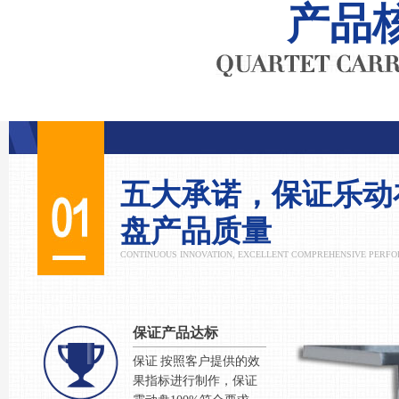
产品
五大承诺，保证乐动
盘产品质量
CONTINUOUS INNOVATION, EXCELLENT COMPREHENSIVE PERF
保证产品达标
保证 按照客户提供的效
果指标进行制作，保证