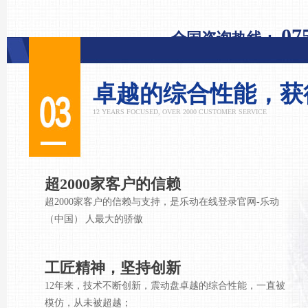
07
全国咨询热线：
卓越的综合性能，获
12 YEARS FOCUSED, OVER 2000 CUSTOMER SERVICE
超2000家客户的信赖
超2000家客户的信赖与支持，是乐动在线登录官网-乐动
（中国） 人最大的骄傲
工匠精神，坚持创新
12年来，技术不断创新，震动盘卓越的综合性能，一直被
模仿，从未被超越；