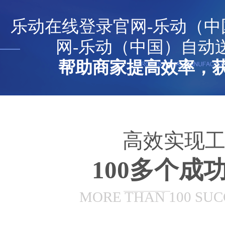
乐动在线登录官网-乐动（中
网-乐动（中国）自动
帮助商家提高效率，
高效实现
100多个成
MORE THAN 100 SUC