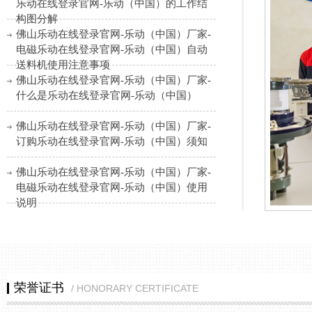
乐动在线登录官网-乐动（中国）的工作结
构图分解
佛山乐动在线登录官网-乐动（中国）厂家-
电磁乐动在线登录官网-乐动（中国）自动
送料机使用注意事项
佛山乐动在线登录官网-乐动（中国）厂家-
什么是乐动在线登录官网-乐动（中国）
佛山乐动在线登录官网-乐动（中国）厂家-
订购乐动在线登录官网-乐动（中国）须知
佛山乐动在线登录官网-乐动（中国）厂家-
电磁乐动在线登录官网-乐动（中国）使用
说明
荣誉证书
/ HONORARY CERTIFICATE