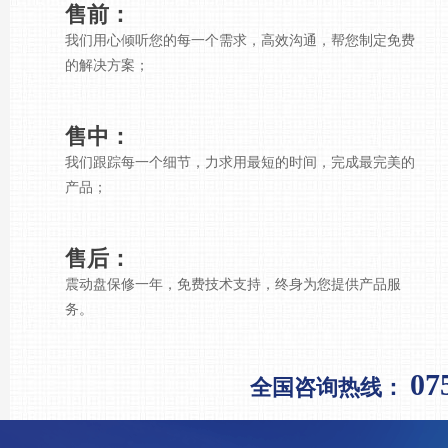
售前：
我们用心倾听您的每一个需求，高效沟通，帮您制定免费
的解决方案；
售中：
我们跟踪每一个细节，力求用最短的时间，完成最完美的
产品；
售后：
震动盘保修一年，免费技术支持，终身为您提供产品服
务。
07
全国咨询热线：