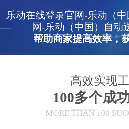
乐动在线登录官网-乐动（中
网-乐动（中国）自动
帮助商家提高效率，
高效实现
100多个成
MORE THAN 100 SUC