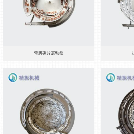
弯脚碳片震动盘