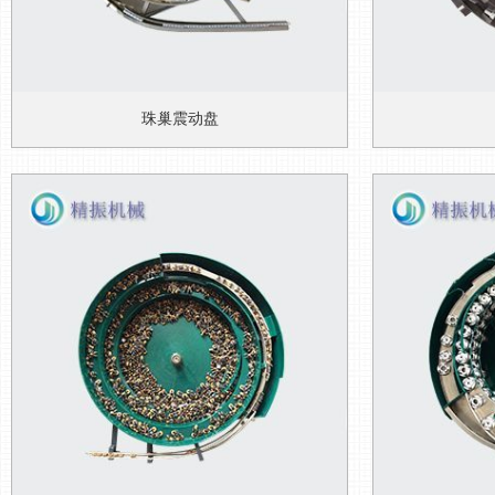
珠巢震动盘