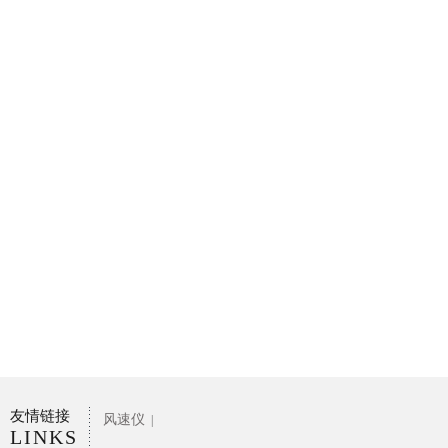
友情链接
风速仪
|
LINKS