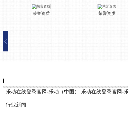
荣誉资质
荣誉资质
乐动在线登录官网-乐动（中国） 乐动在线登录官网-
行业新闻