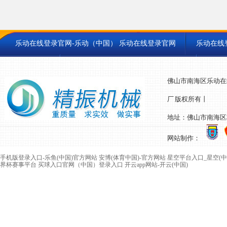
乐动在线登录官网-乐动（中国） 乐动在线登录官网
乐动在线
非标自动化
乐动在线登录官网-乐动（中国）视频
乐动
佛山市南海区乐动在
走进乐动在线登录官网-乐动（中国）
联系乐动在线登录官网-
厂 版权所有丨
地址：佛山市南海区
网站制作：
手机版登录入口-乐鱼(中国)官方网站
安博(体育中国)-官方网站
星空平台入口_星空(中
界杯赛事平台
买球入口官网（中国）登录入口
开云app网站-开云(中国)