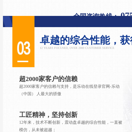
07
全国咨询热线：
卓越的综合性能，获
12 YEARS FOCUSED, OVER 2000 CUSTOMER SERVICE
超2000家客户的信赖
超2000家客户的信赖与支持，是乐动在线登录官网-乐动
（中国） 人最大的骄傲
工匠精神，坚持创新
12年来，技术不断创新，震动盘卓越的综合性能，一直被
模仿，从未被超越；