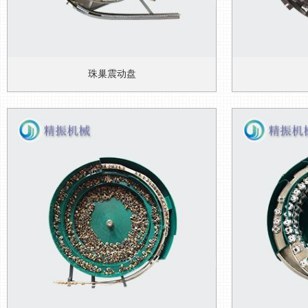
珠巢震动盘