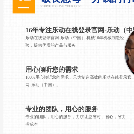
STRIVE TO SAVE YOUR COST
16年专注乐动在线登录官网-乐动（中
乐动在线登录官网-乐动（中国） 机械16年机械制造经
验，提供优质的产品与服务
用心倾听您的需求
100%用心倾听您的需求，只为制造高效的乐动在线登录官
网-乐动（中国）。
专业的团队，用心的服务
专业的团队，用心的服务，力求让您省时，省心，省力，
省成本