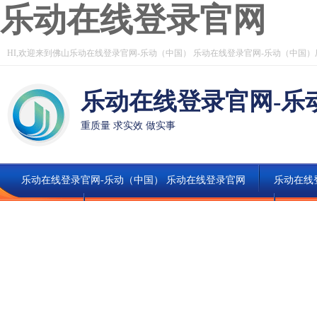
乐动在线登录官网
HI,欢迎来到佛山乐动在线登录官网-乐动（中国） 乐动在线登录官网-乐动（中国）厂
乐动在线登录官网-乐
重质量 求实效 做实事
乐动在线登录官网-乐动（中国） 乐动在线登录官网
乐动在线
非标自动化
乐动在线登录官网-乐动（中国）视频
乐动
走进乐动在线登录官网-乐动（中国）
联系乐动在线登录官网-