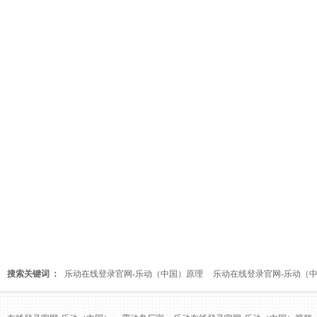
搜索关键词 ：
乐动在线登录官网-乐动（中国）原理
乐动在线登录官网-乐动（