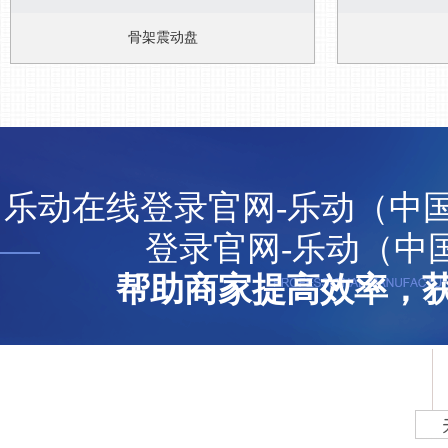
骨架震动盘
乐动在线登录官网-乐动（中
登录官网-乐动（中
帮助商家提高效率，