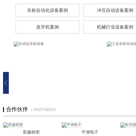
非标自动化设备案例
冲压自动设备案例
攻牙机案例
机械行业设备案例
合作伙伴
/ PARTNERS
星徽精密
平洲电子