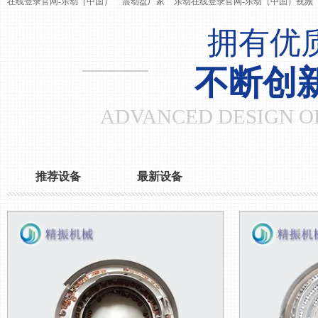
在线登录官网-乐动（中国）
震动盘厂家
乐动在线登录官网-乐动（中国）视频
拥有优
不断创
ADVANCED DESIGN O
推荐设备
最新设备