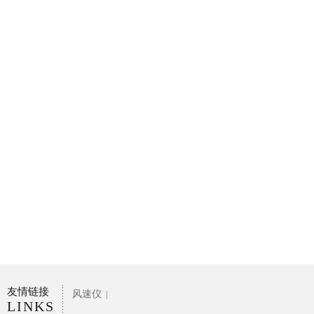
友情链接
风速仪
|
LINKS