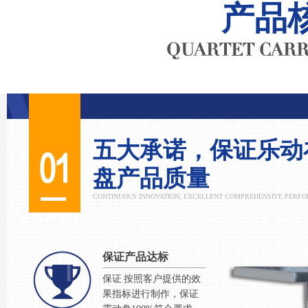
产品
五大承诺，保证乐动
盘产品质量
CONTINUOUS INNOVATION, EXCELLENT COMPREHENSIVE PERF
保证产品达标
保证 按照客户提供的效
果指标进行制作，保证