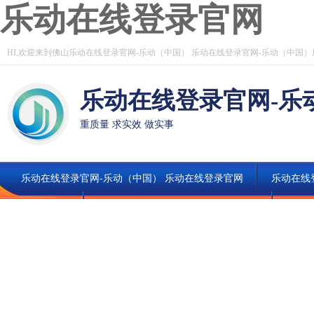
乐动在线登录官网
HI,欢迎来到佛山乐动在线登录官网-乐动（中国） 乐动在线登录官网-乐动（中国）厂
乐动在线登录官网-乐
重质量 求实效 做实事
乐动在线登录官网-乐动（中国） 乐动在线登录官网
乐动在线
非标自动化
乐动在线登录官网-乐动（中国）视频
乐动
走进乐动在线登录官网-乐动（中国）
联系乐动在线登录官网-