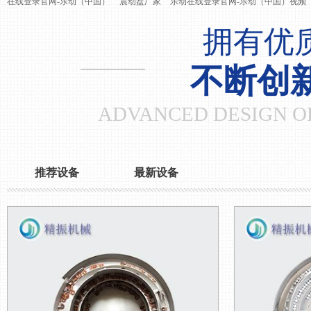
在线登录官网-乐动（中国）
震动盘厂家
乐动在线登录官网-乐动（中国）视频
拥有优
不断创
ADVANCED DESIGN O
推荐设备
最新设备