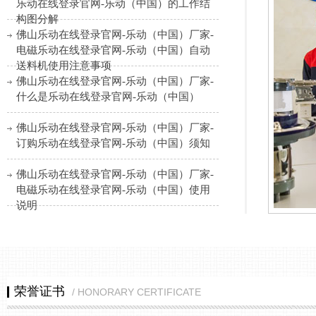
乐动在线登录官网-乐动（中国）的工作结
构图分解
佛山乐动在线登录官网-乐动（中国）厂家-
电磁乐动在线登录官网-乐动（中国）自动
送料机使用注意事项
佛山乐动在线登录官网-乐动（中国）厂家-
什么是乐动在线登录官网-乐动（中国）
佛山乐动在线登录官网-乐动（中国）厂家-
订购乐动在线登录官网-乐动（中国）须知
佛山乐动在线登录官网-乐动（中国）厂家-
电磁乐动在线登录官网-乐动（中国）使用
说明
荣誉证书
/ HONORARY CERTIFICATE