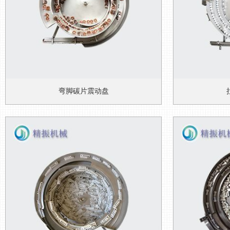
弯脚碳片震动盘