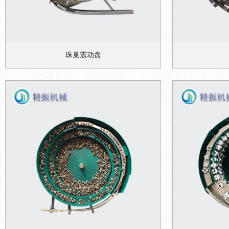
珠巢震动盘