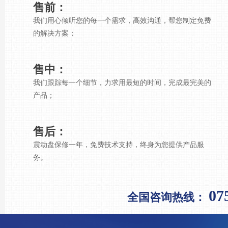
售前：
我们用心倾听您的每一个需求，高效沟通，帮您制定免费
的解决方案；
售中：
我们跟踪每一个细节，力求用最短的时间，完成最完美的
产品；
售后：
震动盘保修一年，免费技术支持，终身为您提供产品服
务。
07
全国咨询热线：