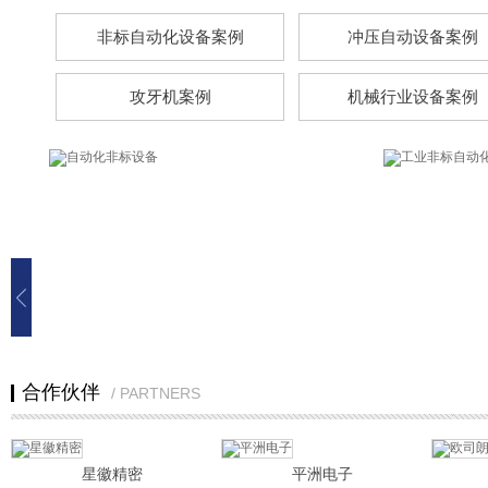
非标自动化设备案例
冲压自动设备案例
攻牙机案例
机械行业设备案例
合作伙伴
/ PARTNERS
星徽精密
平洲电子