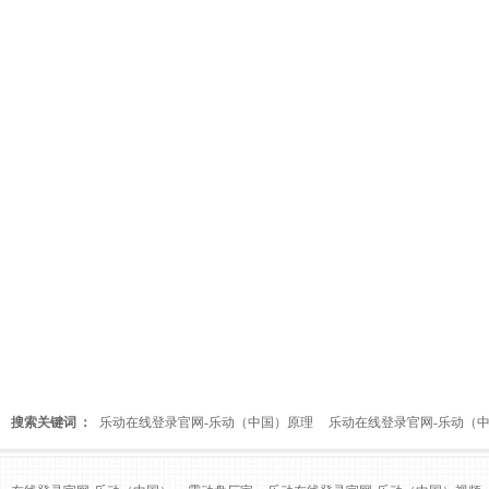
搜索关键词 ：
乐动在线登录官网-乐动（中国）原理
乐动在线登录官网-乐动（